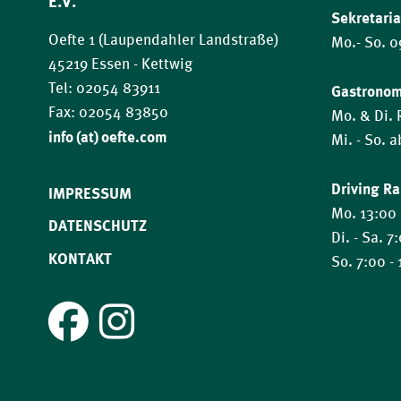
E.V.
Sekretaria
Oefte 1 (Laupendahler Landstraße)
Mo.- So. 0
45219 Essen - Kettwig
Tel: 02054 83911
Gastrono
Fax: 02054 83850
Mo. & Di.
​​​​​​​info (at) oefte.com
Mi. - So. 
Driving R
IMPRESSUM
Mo. 13:00 
DATENSCHUTZ
Di. - Sa. 7
KONTAKT
So. 7:00 -