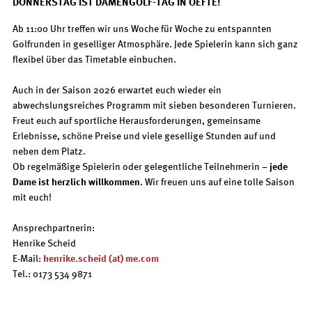
DONNERSTAG IST DAMENGOLF-TAG IN OEFTE!
Ab 11:00 Uhr treffen wir uns Woche für Woche zu entspannten
Golfrunden in geselliger Atmosphäre. Jede Spielerin kann sich ganz
flexibel über das Timetable einbuchen.
Auch in der Saison 2026 erwartet euch wieder ein
abwechslungsreiches Programm mit sieben besonderen Turnieren.
Freut euch auf sportliche Herausforderungen, gemeinsame
Erlebnisse, schöne Preise und viele gesellige Stunden auf und
neben dem Platz.
Ob regelmäßige Spielerin oder gelegentliche Teilnehmerin –
jede
Dame ist herzlich willkommen
. Wir freuen uns auf eine tolle Saison
mit euch!
Ansprechpartnerin:
Henrike Scheid
E-Mail:
henrike.scheid (at) me.com
Tel.: 0173 534 9871