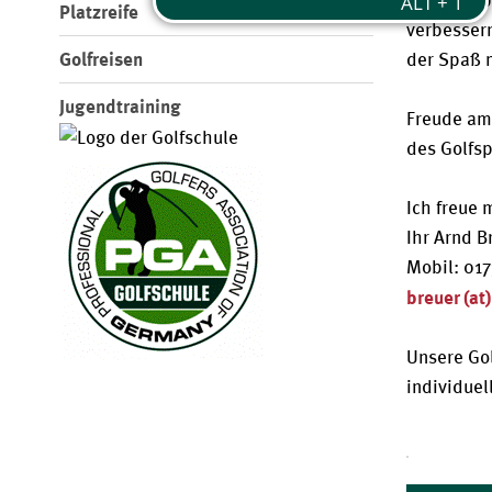
Trainingsp
Platzreife
verbessern
Golfreisen
der Spaß 
Jugendtraining
Freude am 
des Golfsp
Ich freue 
Ihr Arnd B
Mobil: 01
breuer (at
Unsere Gol
individuel