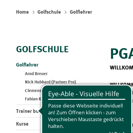
Home
Golfschule
Golflehrer
GOLFSCHULE
PG
Golflehrer
WILLKOM
Arnd Breuer
Nick Hubbard (Partner Pro)
WILLKOMM
Clemens Prader (Partner Pro)
Die Golfsc
Fabian Klinger (Partner Pro)
Essener Go
Trainer buchen
„GOLF IST
Kurse
Diese Wort