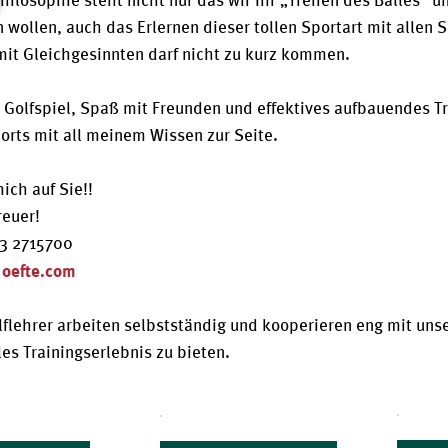
hilosophie steht nicht nur das wir Ihr „Treffen des Balles“ u
 wollen, auch das Erlernen dieser tollen Sportart mit allen 
mit Gleichgesinnten darf nicht zu kurz kommen.
Golfspiel, Spaß mit Freunden und effektives aufbauendes Tra
orts mit all meinem Wissen zur Seite.
mich auf Sie!!
reuer!
73 2715700
) oefte.com
flehrer arbeiten selbstständig und kooperieren eng mit uns
les Trainingserlebnis zu bieten.