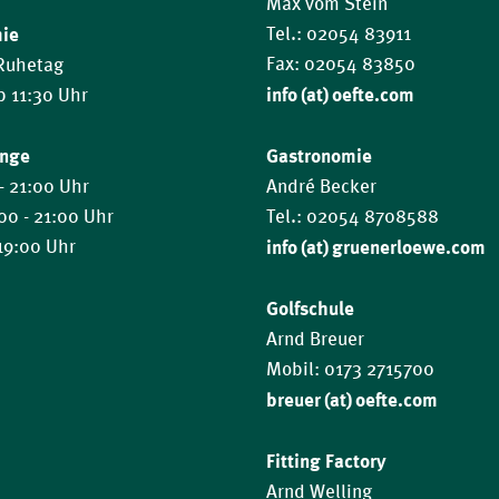
Max vom Stein
mie
Tel.: 02054 83911
Fax: 02054 83850
 Ruhetag
info (at) oefte.com
ab 11:30 Uhr
ange
Gastronomie
- 21:00 Uhr
André Becker
:00 - 21:00 Uhr
Tel.: 02054 8708588
 19:00 Uhr
info (at) gruenerloewe.com
Golfschule
Arnd Breuer
Mobil: 0173 2715700
breuer (at) oefte.com
Fitting Factory
Arnd Welling