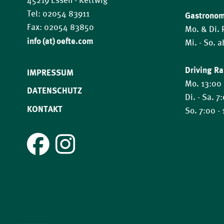
45219 Essen - Kettwig
Tel: 02054 83911
Gastrono
Fax: 02054 83850
Mo. & Di.
​​​​​​​info (at) oefte.com
Mi. - So. 
Driving R
IMPRESSUM
Mo. 13:00 
DATENSCHUTZ
Di. - Sa. 7
KONTAKT
So. 7:00 -