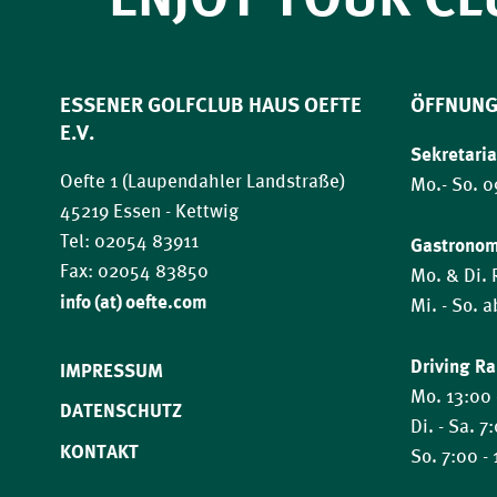
ESSENER GOLFCLUB HAUS OEFTE
ÖFFNUNG
E.V.
Sekretaria
Oefte 1 (Laupendahler Landstraße)
Mo.- So. 0
45219 Essen - Kettwig
Tel: 02054 83911
Gastrono
Fax: 02054 83850
Mo. & Di.
​​​​​​​info (at) oefte.com
Mi. - So. 
Driving R
IMPRESSUM
Mo. 13:00 
DATENSCHUTZ
Di. - Sa. 7
KONTAKT
So. 7:00 -