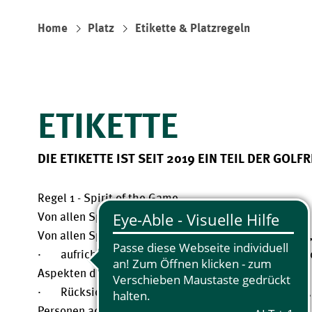
Home
Platz
Etikette & Platzregeln
ETIKETTE
DIE ETIKETTE IST SEIT 2019 EIN TEIL DER GOLF
Regel 1 - Spirit of the Game
Von allen Spielern erwartetes Verhalten
Von allen Spielern wird erwartet, entsprechend des „
· aufrichtig zu handeln – zum Beispiel, indem sie d
Aspekten des Spiels ehrlich sind.
· Rücksicht auf andere zu nehmen – zum Beispiel, i
Personen achten und das Spiel anderer nicht stören.