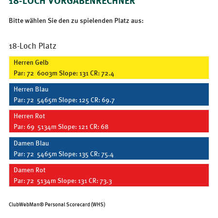
18-LOCH VORGABENRECHNER
Bitte wählen Sie den zu spielenden Platz aus:
18-Loch Platz
Herren Gelb
Par: 72 6003m Slope: 131 CR: 72.4
Herren Blau
Par: 72 5465m Slope: 125 CR: 69.7
Herren Rot
Par: 69 5134m Slope: 121 CR: 68
Damen Blau
Par: 72 5465m Slope: 135 CR: 75.4
Damen Rot
Par: 72 5134m Slope: 131 CR: 73.3
ClubWebMan® Personal Scorecard (WHS)