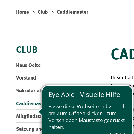
Home
Club
Caddiemaster
CLUB
CA
Haus Oefte
Vorstand
Unser Cadd
Dazu gehör
Sekretariat
Der Caddie
Caddiemaster
In der Win
Mitgliedschaft
Ansprechp
Ryszard C
Satzung und Beitragsordnung