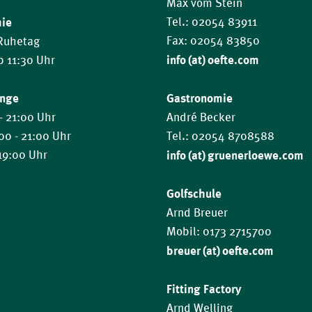
Max vom Stein
mie
Tel.: 02054 83911
Fax: 02054 83850
 Ruhetag
info (at) oefte.com
ab 11:30 Uhr
ange
Gastronomie
- 21:00 Uhr
André Becker
:00 - 21:00 Uhr
Tel.: 02054 8708588
 19:00 Uhr
info (at) gruenerloewe.com
Golfschule
Arnd Breuer
Mobil: 0173 2715700
breuer (at) oefte.com
Fitting Factory
Arnd Welling