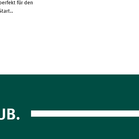
erfekt für den 
tart..
UB.