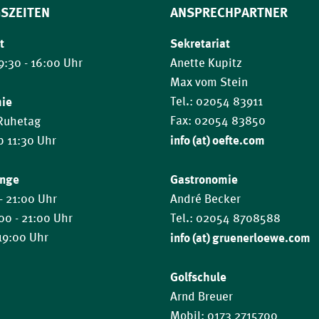
SZEITEN
ANSPRECHPARTNER
t
Sekretariat
9:30 - 16:00 Uhr
Anette Kupitz
Max vom Stein
mie
Tel.: 02054 83911
Fax: 02054 83850
 Ruhetag
info (at) oefte.com
ab 11:30 Uhr
ange
Gastronomie
- 21:00 Uhr
André Becker
:00 - 21:00 Uhr
Tel.: 02054 8708588
 19:00 Uhr
info (at) gruenerloewe.com
Golfschule
Arnd Breuer
Mobil: 0173 2715700