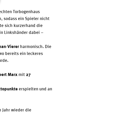
rechten Torbogenhaus 
 sodass ein Spieler nicht 
te sich kurzerhand die 
n Linkshänder dabei – 
an‑Vierer
 harmonisch. Die 
o bereits ein leckeres 
urde.
bert Marx
27 
 mit 
ttopunkte
 erspielten und an 
 Jahr wieder die 