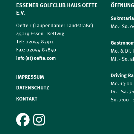
ESSENER GOLFCLUB HAUS OEFTE
ÖFFNUNG
E.V.
Sekretaria
Oefte 1 (Laupendahler Landstraße)
Mo.- So. 0
45219 Essen - Kettwig
Tel: 02054 83911
Gastrono
Fax: 02054 83850
Mo. & Di.
​​​​​​​info (at) oefte.com
Mi. - So. 
Driving R
IMPRESSUM
Mo. 13:00 
DATENSCHUTZ
Di. - Sa. 7
KONTAKT
So. 7:00 -