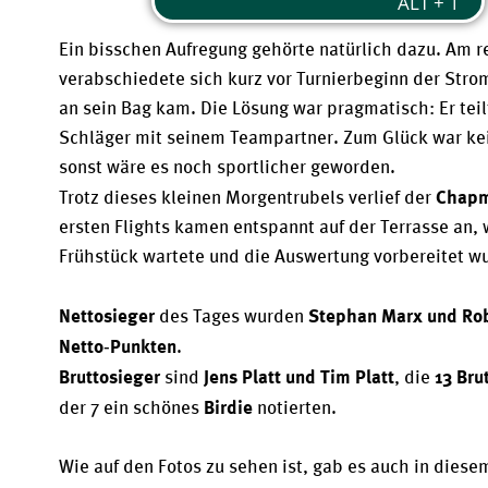
Ein bisschen Aufregung gehörte natürlich dazu. Am 
verabschiedete sich kurz vor Turnierbeginn der Strom,
an sein Bag kam. Die Lösung war pragmatisch: Er teil
Schläger mit seinem Teampartner. Zum Glück war kei
sonst wäre es noch sportlicher geworden.
Chapm
Trotz dieses kleinen Morgentrubels verlief der 
ersten Flights kamen entspannt auf der Terrasse an, w
Frühstück wartete und die Auswertung vorbereitet w
Nettosieger
Stephan Marx und Ro
 des Tages wurden 
Netto‑Punkten
.
Bruttosieger
Jens Platt und Tim Platt
13 Bru
 sind 
, die 
Birdie
der 7 ein schönes 
 notierten.
Wie auf den Fotos zu sehen ist, gab es auch in diesem