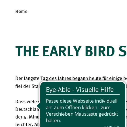
Home
THE EARLY BIRD
Der längste Tag des Jahres begann heute für einige b
Early‑Bird‑Sonnenwend
fiel der Startschuss für unser 
Dass viele von uns nur wenige Stunden zuvor noch d
Deutschlands gegen die Elfenbeinküste gefeiert hatten 
der 4. Minute der Nachspielzeit  – machte den frühe
leichter. Aber pünktlich zum Kanonenstart standen al