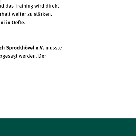
nd das Training wird direkt 
halt weiter zu stärken. 
uni in Oefte
.
ch Sprockhövel e.V.
musste
abgesagt werden. Der