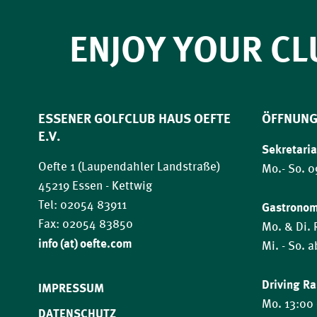
ENJOY YOUR CL
ESSENER GOLFCLUB HAUS OEFTE
ÖFFNUNG
E.V.
Sekretaria
Oefte 1 (Laupendahler Landstraße)
Mo.- So. 0
45219 Essen - Kettwig
Tel: 02054 83911
Gastrono
Fax: 02054 83850
Mo. & Di.
​​​​​​​info (at) oefte.com
Mi. - So. 
Driving R
IMPRESSUM
Mo. 13:00 
DATENSCHUTZ