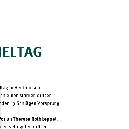
IELTAG
tag in Heidhausen 
h einen starken dritten 
nden 13 Schlägen Vorsprung 
Par
Theresa Rothkeppel
 an 
.
en sehr guten dritten 