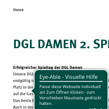
Home
DGL DAMEN 2. SP
Erfolgreicher Spieltag der DGL Damen
Unsere DGL‑Damenmannschaft ist am gestrigen Spiel
endgültig in der Oberliga angekommen und konnte sic
Platz in der Tageswertung sichern – mit beeindrucke
auf die Gastgeberinnen. 
8 über 
Das beste Bruttoergebnis des Tages ging mit 
Auch in der Gesamtwertung kletterte das Team auf ein