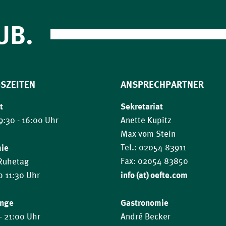
UB.
SZEITEN
ANSPRECHPARTNER
t
Sekretariat
9:30 - 16:00 Uhr
Anette Kupitz
Max vom Stein
mie
Tel.: 02054 83911
Fax: 02054 83850
 Ruhetag
info (at) oefte.com
ab 11:30 Uhr
ange
Gastronomie
- 21:00 Uhr
André Becker