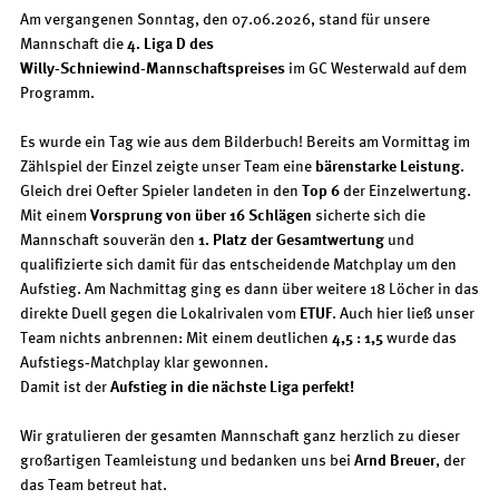
Am vergangenen Sonntag, den 07.06.2026, stand für unsere 
Mannschaft die 
4. Liga D des 
Willy‑Schniewind‑Mannschaftspreises
 im GC Westerwald auf dem 
Programm.
Es wurde ein Tag wie aus dem Bilderbuch! Bereits am Vormittag im 
Zählspiel der Einzel zeigte unser Team eine 
bärenstarke Leistung
. 
Gleich drei Oefter Spieler landeten in den 
Top 6
 der Einzelwertung. 
Mit einem 
Vorsprung von über 16 Schlägen
 sicherte sich die 
Mannschaft souverän den 
1. Platz der Gesamtwertung
 und 
qualifizierte sich damit für das entscheidende Matchplay um den 
Aufstieg. Am Nachmittag ging es dann über weitere 18 Löcher in das 
direkte Duell gegen die Lokalrivalen vom 
ETUF
. Auch hier ließ unser 
Team nichts anbrennen: Mit einem deutlichen 
4,5 : 1,5
 wurde das 
Aufstiegs‑Matchplay klar gewonnen.
Damit ist der 
Aufstieg in die nächste Liga perfekt!
Wir gratulieren der gesamten Mannschaft ganz herzlich zu dieser 
großartigen Teamleistung und bedanken uns bei 
Arnd Breuer
, der 
das Team betreut hat.